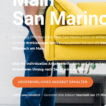
Main
San Marin
Ihr Umzug Offenbach am Main San Marino kann so einfach
unseren
erstklassigen Service
und sichern Sie sich die
bes
Offenbach am Main
.
Jetzt Ihr individuelles Angebot anfordern und den ersten
stressfreien Umzug nach San Marino machen:
UNVERBINDLICHES ANGEBOT ERHALTEN
100% unverbindlich
– Garantiert eine Antwort
innerhalb von 15 Min