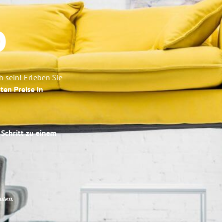
o
 sein! Erleben Sie
ten Preise in
 Schritt zu einem
uten
.