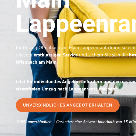
Main
Lappeenra
Ihr Umzug Offenbach am Main Lappeenranta kann so einfa
unseren
erstklassigen Service
und sichern Sie sich die
bes
Offenbach am Main
.
Jetzt Ihr individuelles Angebot anfordern und den ersten
stressfreien Umzug nach Lappeenranta machen:
UNVERBINDLICHES ANGEBOT ERHALTEN
100% unverbindlich
– Garantiert eine Antwort
innerhalb von 15 Min