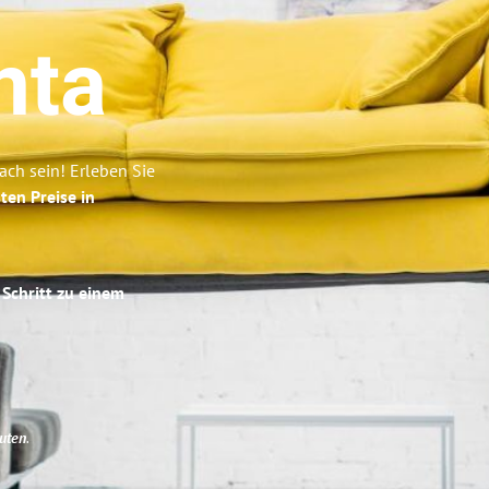
nta
ch sein! Erleben Sie
ten Preise in
 Schritt zu einem
uten
.