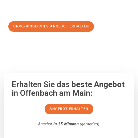
Schritt zu einem stressfreien Umzug nach Thessaloniki
machen:
UNVERBINDLICHES ANGEBOT ERHALTEN
100% unverbindlich
– Garantiert eine Antwort
innerhalb von 15
Minuten
.
Erhalten Sie das
beste Angebot
in Offenbach am Main:
ANGEBOT ERHALTEN
Angebot
in 15 Minuten
(garantiert).