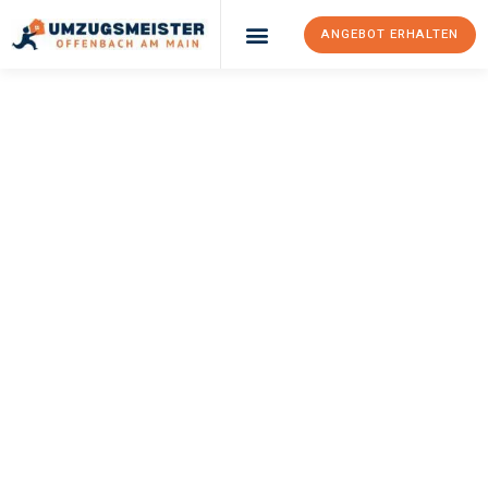
ANGEBOT ERHALTEN
UMZUGSMEISTER
KELLER
Umzug Offenbach
Am Main
Thessaloniki
Ihr Umzug Offenbach am Main Thessaloniki kann so einfach sein!
Erleben Sie unseren
erstklassigen Service
und sichern Sie sich
die
besten Preise in Offenbach am Main
.
Jetzt Ihr individuelles Angebot anfordern und den ersten