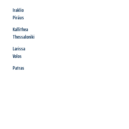
Iraklio
Piräus
Kallithea
Thessaloniki
Larissa
Volos
Patras
Jetzt anfragen &
Angebot
mit Best-Preis
erhalten!