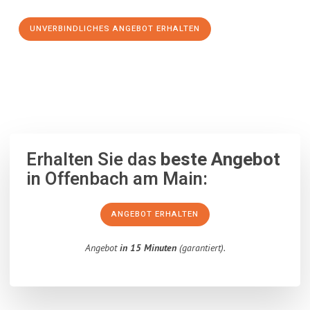
UNVERBINDLICHES ANGEBOT ERHALTEN
100% unverbindlich
– Garantiert eine Antwort
innerhalb von 15
Minuten
.
Erhalten Sie das
beste Angebot
in Offenbach am Main:
ANGEBOT ERHALTEN
Angebot
in 15 Minuten
(garantiert).