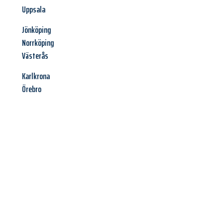
Uppsala
Jönköping
Norrköping
Västerås
Karlkrona
Örebro
Jetzt anfragen &
Angebot
mit Best-Preis
erhalten!
Schicken Sie uns jetzt Ihre unverbindliche Anfrage und sichern
Sie sich Ihr
individuelles Umzugsangebot für Ihr Anliegen in