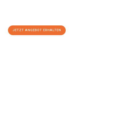
Offenbach am Main
zum Best-Preis! Nutzen Sie die
Gelegenheit für einen
stressfreien Umzug
mit maximalem
Komfort:
JETZT ANGEBOT ERHALTEN