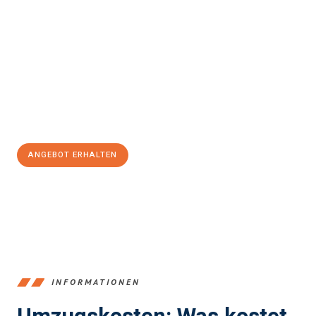
einfach und stressfrei Ihr Umzug Offenbach am Main
Göteborg
sein kann. Unser Expertenteam steht bereit, um Ihnen
einen reibungslosen Übergang in Ihr neues Zuhause zu
garantieren.
Jetzt
unverbindliches Angebot
erhalten &
100€ sparen:
ANGEBOT ERHALTEN
+4915792653375
INFORMATIONEN