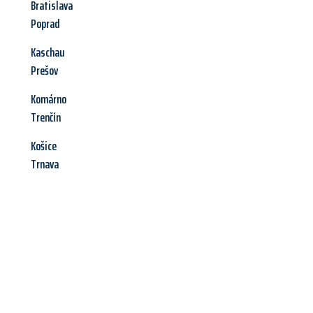
Bratislava
Poprad
Kaschau
Prešov
Komárno
Trenčín
Košice
Trnava
Jetzt anfragen &
Angebot
mit Best-Preis
erhalten!