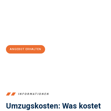
Komárno
sein kann. Unser Expertenteam steht bereit, um Ihnen
einen reibungslosen Übergang in Ihr neues Zuhause zu
garantieren.
Jetzt
unverbindliches Angebot
erhalten &
100€ sparen:
ANGEBOT ERHALTEN
+4915792653375
INFORMATIONEN
Umzugskosten: Was kostet