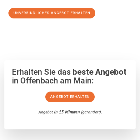
UNVERBINDLICHES ANGEBOT ERHALTEN
100% unverbindlich
– Garantiert eine Antwort
innerhalb von 15
Minuten
.
Erhalten Sie das
beste Angebot
in Offenbach am Main:
ANGEBOT ERHALTEN
Angebot
in 15 Minuten
(garantiert).