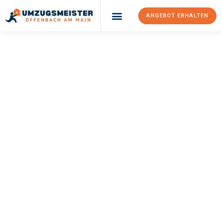
ANGEBOT ERHALTEN
UMZUGSMEISTER
KELLER
Umzug Offenbach
Am Main
Komárno
Ihr Umzug Offenbach am Main Komárno kann so einfach sein!
Erleben Sie unseren
erstklassigen Service
und sichern Sie sich
die
besten Preise in Offenbach am Main
.
Jetzt Ihr individuelles Angebot anfordern und den ersten
Schritt zu einem stressfreien Umzug nach Komárno
machen: