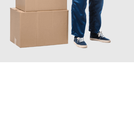
JETZT ANFRAGEN
Erleben Sie mit Umzugsmeister Keller Offenbach am Main, wie
einfach und stressfrei Ihr Umzug Offenbach am Main