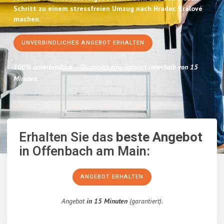
Schritt zu einem stressfreien Umzug nach Hradec Králové
machen:
UNVERBINDLICHES ANGEBOT ERHALTEN
100% unverbindlich
– Garantiert eine Antwort
innerhalb von 15
Minuten
.
Erhalten Sie das
beste Angebot
in Offenbach am Main:
ANGEBOT ERHALTEN
Angebot
in 15 Minuten
(garantiert).