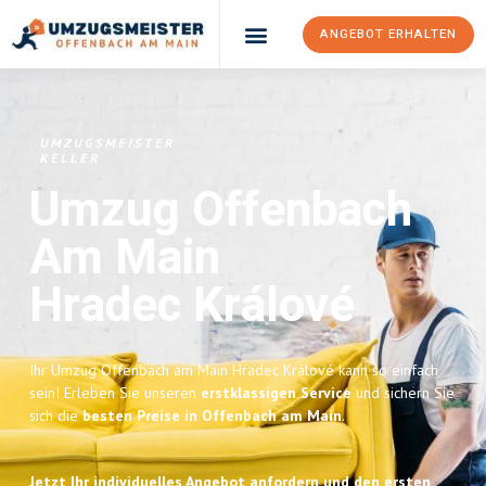
ANGEBOT ERHALTEN
UMZUGSMEISTER
KELLER
Umzug Offenbach
Am Main
Hradec Králové
Ihr Umzug Offenbach am Main Hradec Králové kann so einfach
sein! Erleben Sie unseren
erstklassigen Service
und sichern Sie
sich die
besten Preise in Offenbach am Main
.
Jetzt Ihr individuelles Angebot anfordern und den ersten