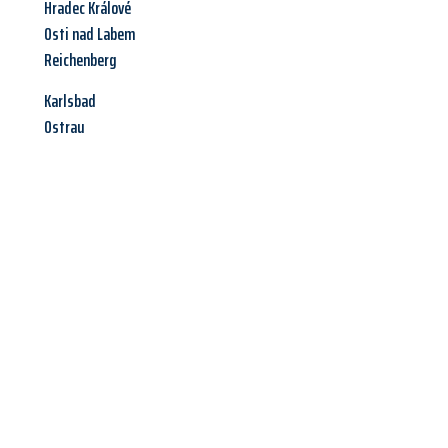
Hradec Králové
Osti nad Labem
Reichenberg
Karlsbad
Ostrau
Jetzt anfragen &
Angebot
mit Best-Preis
erhalten!
Schicken Sie uns jetzt Ihre unverbindliche Anfrage und sichern
Sie sich Ihr
individuelles Umzugsangebot für Ihr Anliegen in
Offenbach am Main
zum Best-Preis! Nutzen Sie die
Gelegenheit für einen
stressfreien Umzug
mit maximalem