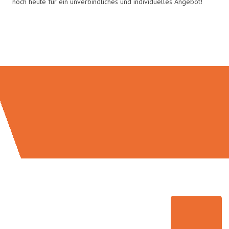
noch heute für ein unverbindliches und individuelles Angebot!
Umzugsmeister Keller in Zahlen: