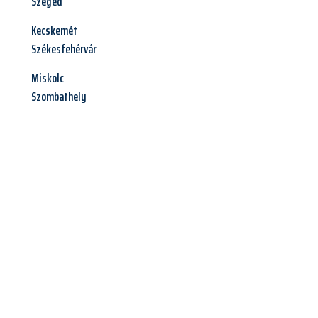
Szeged
Kecskemét
Székesfehérvár
Miskolc
Szombathely
Jetzt anfragen &
Angebot
mit Best-Preis
erhalten!
Schicken Sie uns jetzt Ihre unverbindliche Anfrage und sichern
Sie sich Ihr
individuelles Umzugsangebot für Ihr Anliegen in
Offenbach am Main
zum Best-Preis! Nutzen Sie die
Gelegenheit für einen
stressfreien Umzug
mit maximalem