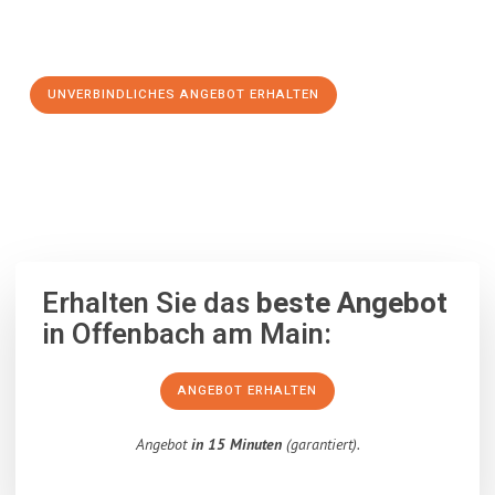
Schritt zu einem stressfreien Umzug nach Szombathely
machen:
UNVERBINDLICHES ANGEBOT ERHALTEN
100% unverbindlich
– Garantiert eine Antwort
innerhalb von 15
Minuten
.
Erhalten Sie das
beste Angebot
in Offenbach am Main:
ANGEBOT ERHALTEN
Angebot
in 15 Minuten
(garantiert).