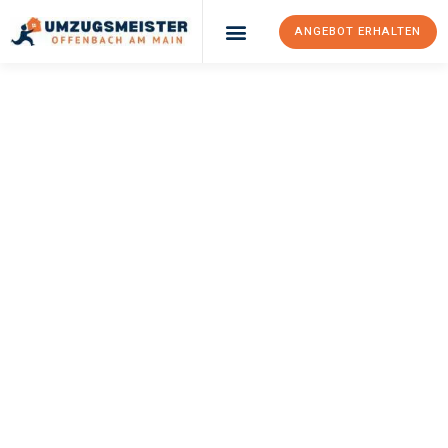
ANGEBOT ERHALTEN
UMZUGSMEISTER
KELLER
Umzug Offenbach
Am Main
Szombathely
Ihr Umzug Offenbach am Main Szombathely kann so einfach sein!
Erleben Sie unseren
erstklassigen Service
und sichern Sie sich
die
besten Preise in Offenbach am Main
.
Jetzt Ihr individuelles Angebot anfordern und den ersten