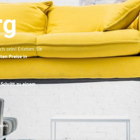
rg
h sein! Erleben Sie
ten Preise in
 Schritt zu einem
uten
.