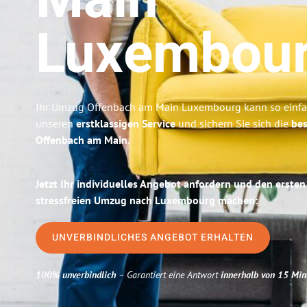
Main
Luxembou
Ihr Umzug Offenbach am Main Luxembourg kann so einfac
unseren
erstklassigen Service
und sichern Sie sich die
bes
Offenbach am Main
.
Jetzt Ihr individuelles Angebot anfordern und den ersten
stressfreien Umzug nach Luxembourg machen:
UNVERBINDLICHES ANGEBOT ERHALTEN
100% unverbindlich
– Garantiert eine Antwort
innerhalb von 15 Min