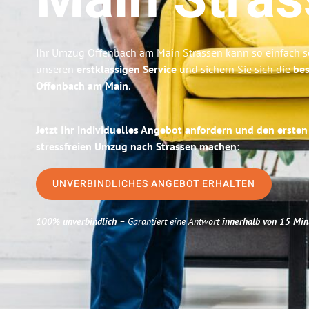
Main
Stra
Ihr Umzug Offenbach am Main Strassen kann so einfach se
unseren
erstklassigen Service
und sichern Sie sich die
bes
Offenbach am Main
.
Jetzt Ihr individuelles Angebot anfordern und den ersten
stressfreien Umzug nach Strassen machen:
UNVERBINDLICHES ANGEBOT ERHALTEN
100% unverbindlich
– Garantiert eine Antwort
innerhalb von 15 Min