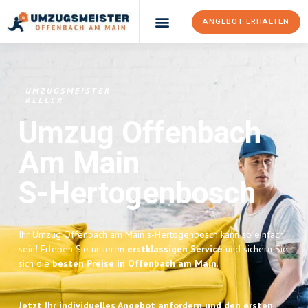
ANGEBOT ERHALTEN
UMZUGSMEISTER
KELLER
Umzug Offenbach
Am Main
S-Hertogenbosch
Ihr Umzug Offenbach am Main s-Hertogenbosch kann so einfach
sein! Erleben Sie unseren
erstklassigen Service
und sichern Sie
sich die
besten Preise in Offenbach am Main
.
Jetzt Ihr individuelles Angebot anfordern und den ersten