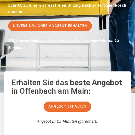
Schritt zu einem stressfreien Umzug nach s-Hertogenbosch
machen:
UNVERBINDLICHES ANGEBOT ERHALTEN
100% unverbindlich
– Garantiert eine Antwort
innerhalb von 15
Minuten
.
Erhalten Sie das
beste Angebot
in Offenbach am Main:
ANGEBOT ERHALTEN
Angebot
in 15 Minuten
(garantiert).