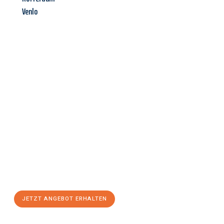
Venlo
Jetzt anfragen &
Angebot
mit Best-Preis
erhalten!
Schicken Sie uns jetzt Ihre unverbindliche Anfrage und sichern
Sie sich Ihr
individuelles Umzugsangebot für Ihr Anliegen in
Offenbach am Main
zum Best-Preis! Nutzen Sie die
Gelegenheit für einen
stressfreien Umzug
mit maximalem
Komfort:
JETZT ANGEBOT ERHALTEN