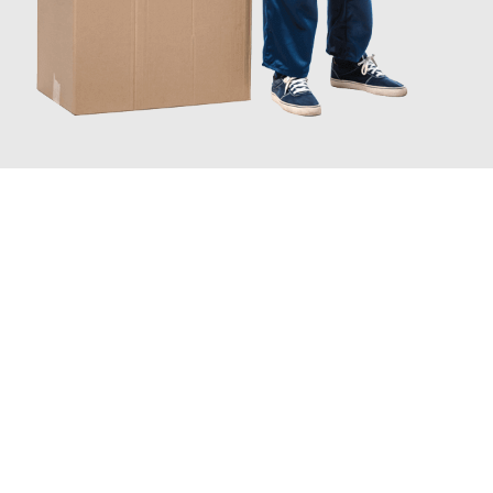
JETZT ANFRAGEN
Erleben Sie mit Umzugsmeister Keller Offenbach am Main, wie
einfach und stressfrei Ihr Umzug Offenbach am Main
Venlo
sein kann. Unser Expertenteam steht bereit, um Ihnen einen
reibungslosen Übergang in Ihr neues Zuhause zu garantieren.