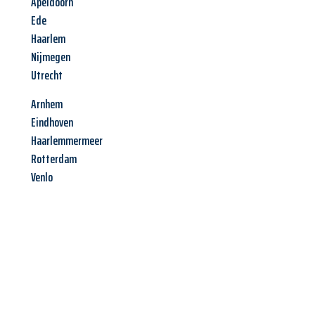
Apeldoorn
Ede
Haarlem
Nijmegen
Utrecht
Arnhem
Eindhoven
Haarlemmermeer
Rotterdam
Venlo
Jetzt anfragen &
Angebot
mit Best-Preis
erhalten!