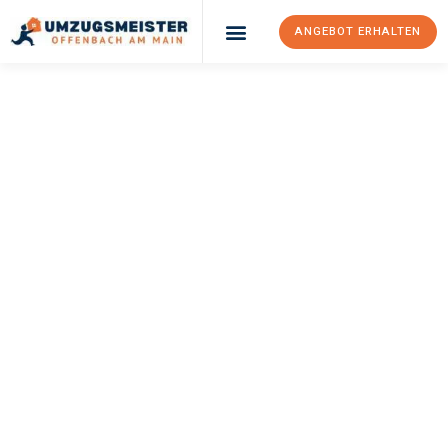
ANGEBOT ERHALTEN
UMZUGSMEISTER
KELLER
Umzug Offenbach
Am Main
Venlo
Ihr Umzug Offenbach am Main Venlo kann so einfach sein!
Erleben Sie unseren
erstklassigen Service
und sichern Sie sich
die
besten Preise in Offenbach am Main
.
Jetzt Ihr individuelles Angebot anfordern und den ersten
Schritt zu einem stressfreien Umzug nach Venlo machen: