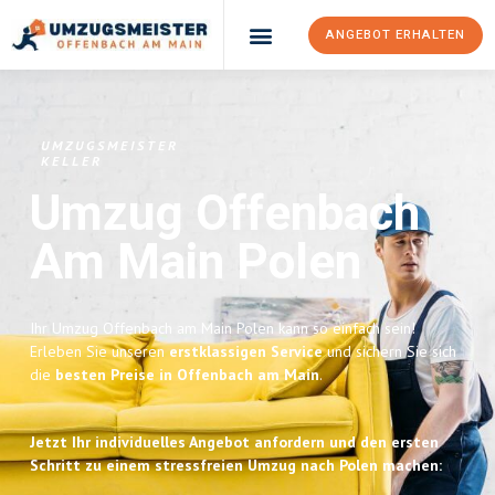
ANGEBOT ERHALTEN
UMZUGSMEISTER
KELLER
Umzug Offenbach
Am Main
Polen
Ihr Umzug Offenbach am Main Polen kann so einfach sein!
Erleben Sie unseren
erstklassigen Service
und sichern Sie sich
die
besten Preise in Offenbach am Main
.
Jetzt Ihr individuelles Angebot anfordern und den ersten
Schritt zu einem stressfreien Umzug nach Polen machen: