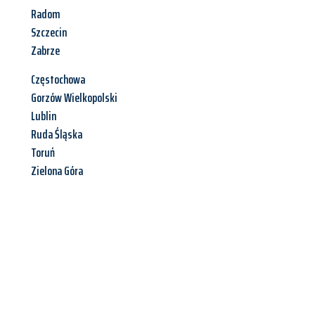
Radom
Szczecin
Zabrze
Częstochowa
Gorzów Wielkopolski
Lublin
Ruda Śląska
Toruń
Zielona Góra
Jetzt anfragen &
Angebot
mit Best-Preis
erhalten!