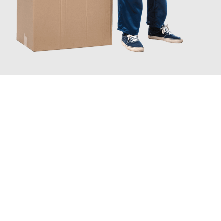
JETZT ANFRAGEN
Erleben Sie mit Umzugsmeister Keller Offenbach am Main, wie
einfach und stressfrei Ihr Umzug Offenbach am Main
Polen
sein kann. Unser Expertenteam steht bereit, um Ihnen einen
reibungslosen Übergang in Ihr neues Zuhause zu garantieren.