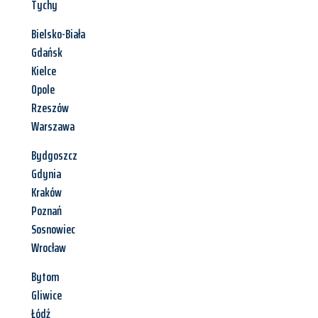
Tychy
Bielsko-Biała
Gdańsk
Kielce
Opole
Rzeszów
Warszawa
Bydgoszcz
Gdynia
Kraków
Poznań
Sosnowiec
Wrocław
Bytom
Gliwice
Łódź