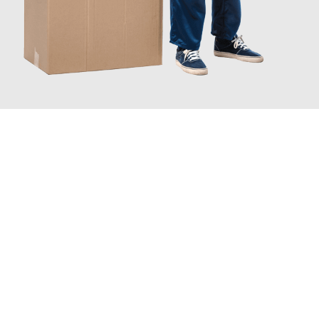
JETZT ANFRAGEN
Erleben Sie mit Umzugsmeister Keller Offenbach am Main, wie
einfach und stressfrei Ihr Umzug Offenbach am Main
Rybnik
sein kann. Unser Expertenteam steht bereit, um Ihnen
einen reibungslosen Übergang in Ihr neues Zuhause zu
garantieren.