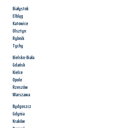
Białystok
Elbląg
Katowice
Olsztyn
Rybnik
Tychy
Bielsko-Biała
Gdańsk
Kielce
Opole
Rzeszów
Warszawa
Bydgoszcz
Gdynia
Kraków