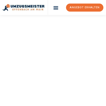
ANGEBOT ERHALTEN
UMZUGSMEISTER
KELLER
Umzug Offenbach
Am Main
Rybnik
Ihr Umzug Offenbach am Main Rybnik kann so einfach sein!
Erleben Sie unseren
erstklassigen Service
und sichern Sie sich
die
besten Preise in Offenbach am Main
.
Jetzt Ihr individuelles Angebot anfordern und den ersten
Schritt zu einem stressfreien Umzug nach Rybnik machen: