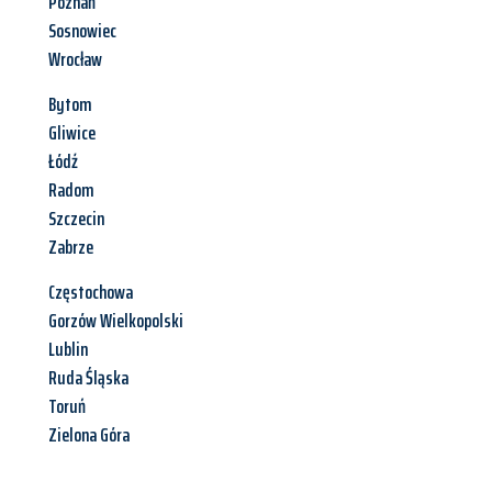
Poznań
Sosnowiec
Wrocław
Bytom
Gliwice
Łódź
Radom
Szczecin
Zabrze
Częstochowa
Gorzów Wielkopolski
Lublin
Ruda Śląska
Toruń
Zielona Góra