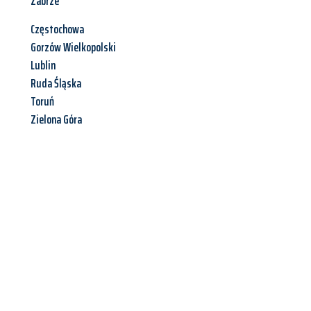
Zabrze
Częstochowa
Gorzów Wielkopolski
Lublin
Ruda Śląska
Toruń
Zielona Góra
Jetzt anfragen &
Angebot
mit Best-Preis
erhalten!
Schicken Sie uns jetzt Ihre unverbindliche Anfrage und sichern
Sie sich Ihr
individuelles Umzugsangebot für Ihr Anliegen in