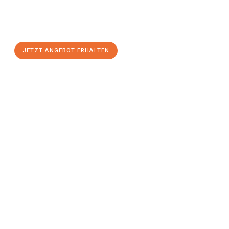
Offenbach am Main
zum Best-Preis! Nutzen Sie die
Gelegenheit für einen
stressfreien Umzug
mit maximalem
Komfort:
JETZT ANGEBOT ERHALTEN