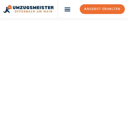
ANGEBOT ERHALTEN
UMZUGSMEISTER
KELLER
Umzug Offenbach
Am Main
Katowice
Ihr Umzug Offenbach am Main Katowice kann so einfach sein!
Erleben Sie unseren
erstklassigen Service
und sichern Sie sich
die
besten Preise in Offenbach am Main
.
Jetzt Ihr individuelles Angebot anfordern und den ersten
Schritt zu einem stressfreien Umzug nach Katowice
machen: