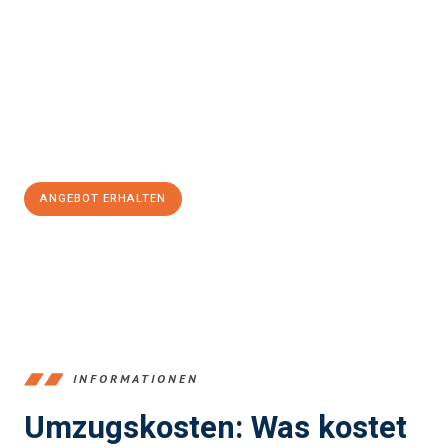
Katowice
sein kann. Unser Expertenteam steht bereit, um Ihnen
einen reibungslosen Übergang in Ihr neues Zuhause zu
garantieren.
Jetzt
unverbindliches Angebot
erhalten &
100€ sparen:
ANGEBOT ERHALTEN
+4915792653375
INFORMATIONEN
Umzugskosten: Was kostet