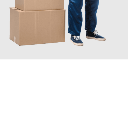
JETZT ANFRAGEN
Erleben Sie mit Umzugsmeister Keller Offenbach am Main, wie
einfach und stressfrei Ihr Umzug Offenbach am Main