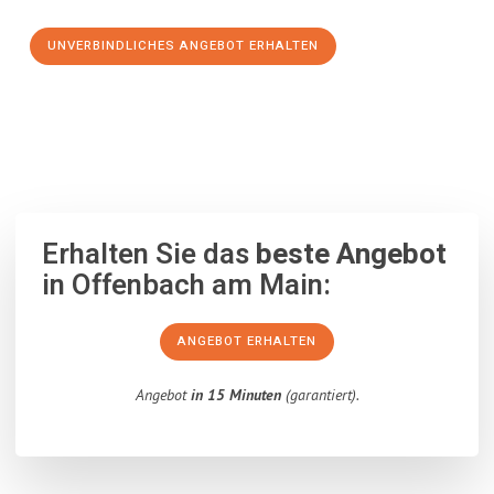
UNVERBINDLICHES ANGEBOT ERHALTEN
100% unverbindlich
– Garantiert eine Antwort
innerhalb von 15
Minuten
.
Erhalten Sie das
beste Angebot
in Offenbach am Main:
ANGEBOT ERHALTEN
Angebot
in 15 Minuten
(garantiert).