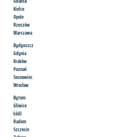
Gdańsk
Kielce
Opole
Rzeszów
Warszawa
Bydgoszcz
Gdynia
Kraków
Poznań
Sosnowiec
Wrocław
Bytom
Gliwice
Łódź
Radom
Szczecin