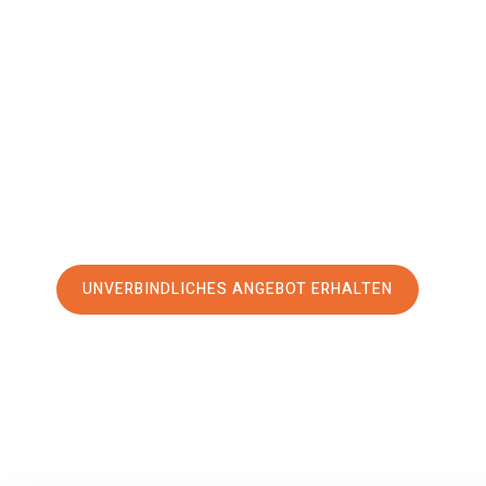
Main
Buka
Ihr Umzug Offenbach am Main Bukarest kann so einfach sei
erstklassigen Service
und sichern Sie sich die
besten Pre
Main
.
Jetzt Ihr individuelles Angebot anfordern und den erst
stressfreien Umzug nach Bukarest machen:
UNVERBINDLICHES ANGEBOT ERHALTEN
100% unverbindlich
– Garantiert eine Antwort
innerhalb von 15 Min