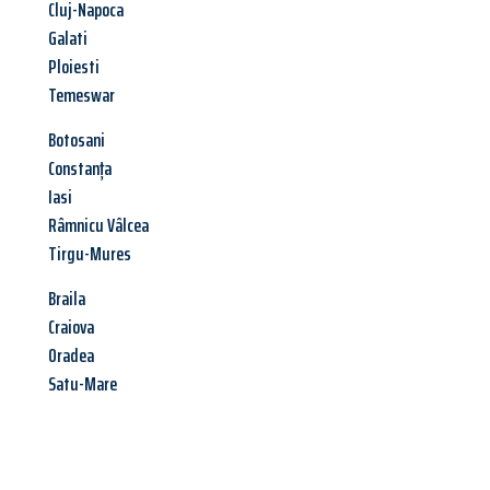
Cluj-Napoca
Galati
Ploiesti
Temeswar
Botosani
Constanța
Iasi
Râmnicu Vâlcea
Tirgu-Mures
Braila
Craiova
Oradea
Satu-Mare