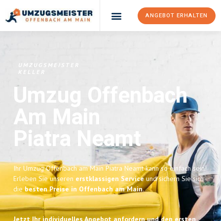
ANGEBOT ERHALTEN
UMZUGSMEISTER
KELLER
Umzug Offenbach
Am Main
Piatra Neamt
Ihr Umzug Offenbach am Main Piatra Neamt kann so einfach sein!
Erleben Sie unseren
erstklassigen Service
und sichern Sie sich
die
besten Preise in Offenbach am Main
.
Jetzt Ihr individuelles Angebot anfordern und den ersten