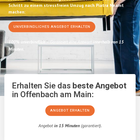
Schritt zu einem stressfreien Umzug nach Piatra Neamt
machen:
UNVERBINDLICHES ANGEBOT ERHALTEN
100% unverbindlich
– Garantiert eine Antwort
innerhalb von 15
Minuten
.
Erhalten Sie das
beste Angebot
in Offenbach am Main:
ANGEBOT ERHALTEN
Angebot
in 15 Minuten
(garantiert).