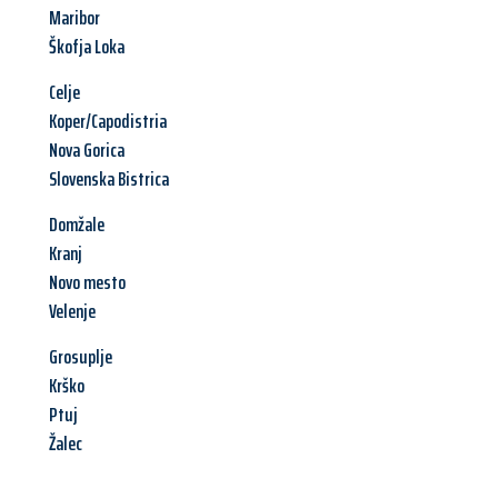
Maribor
Škofja Loka
Celje
Koper/Capodistria
Nova Gorica
Slovenska Bistrica
Domžale
Kranj
Novo mesto
Velenje
Grosuplje
Krško
Ptuj
Žalec