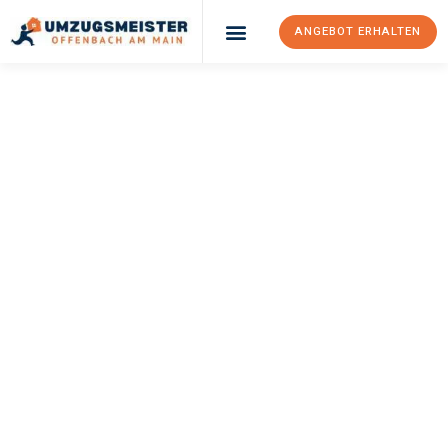
ANGEBOT ERHALTEN
UMZUGSMEISTER
KELLER
Umzug Offenbach
Am Main
Ptuj
Ihr Umzug Offenbach am Main Ptuj kann so einfach sein! Erleben
Sie unseren
erstklassigen Service
und sichern Sie sich die
besten Preise in Offenbach am Main
.
Jetzt Ihr individuelles Angebot anfordern und den ersten
Schritt zu einem stressfreien Umzug nach Ptuj machen: