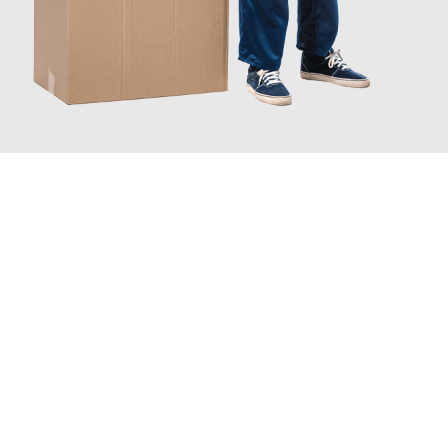
JETZT ANFRAGEN
Erleben Sie mit Umzugsmeister Keller Offenbach am Main, wie
einfach und stressfrei Ihr Umzug Offenbach am Main
Ptuj
sein kann. Unser Expertenteam steht bereit, um Ihnen einen
reibungslosen Übergang in Ihr neues Zuhause zu garantieren.