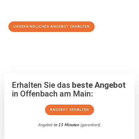
Schritt zu einem stressfreien Umzug nach Slovenska
Bistrica machen:
UNVERBINDLICHES ANGEBOT ERHALTEN
100% unverbindlich
– Garantiert eine Antwort
innerhalb von 15
Minuten
.
Erhalten Sie das
beste Angebot
in Offenbach am Main:
ANGEBOT ERHALTEN
Angebot
in 15 Minuten
(garantiert).