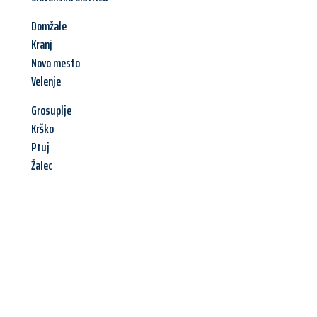
Domžale
Kranj
Novo mesto
Velenje
Grosuplje
Krško
Ptuj
Žalec
Jetzt anfragen &
Angebot
mit Best-Preis
erhalten!