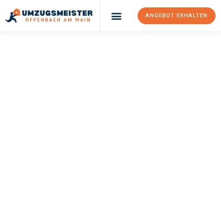
ANGEBOT ERHALTEN
UMZUGSMEISTER
KELLER
Umzug Offenbach
Am Main
Slovenska Bistrica
Ihr Umzug Offenbach am Main Slovenska Bistrica kann so einfach
sein! Erleben Sie unseren
erstklassigen Service
und sichern Sie
sich die
besten Preise in Offenbach am Main
.
Jetzt Ihr individuelles Angebot anfordern und den ersten