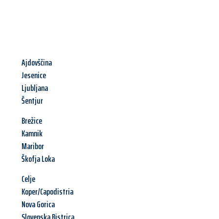
Ajdovščina
Jesenice
Ljubljana
Šentjur
Brežice
Kamnik
Maribor
Škofja Loka
Celje
Koper/Capodistria
Nova Gorica
Slovenska Bistrica