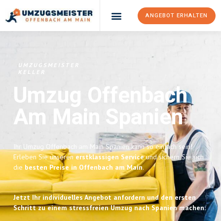
ANGEBOT ERHALTEN
UMZUGSMEISTER
KELLER
Umzug Offenbach
Am Main
Spanien
Ihr Umzug Offenbach am Main Spanien kann so einfach sein!
Erleben Sie unseren
erstklassigen Service
und sichern Sie sich
die
besten Preise in Offenbach am Main
.
Jetzt Ihr individuelles Angebot anfordern und den ersten
Schritt zu einem stressfreien Umzug nach Spanien machen: