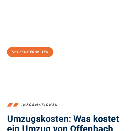
einen reibungslosen Übergang in Ihr neues Zuhause zu
garantieren.
Jetzt
unverbindliches Angebot
erhalten &
100€ sparen:
ANGEBOT ERHALTEN
+4915792653375
INFORMATIONEN
Umzugskosten: Was kostet
ein Umzug von Offenbach