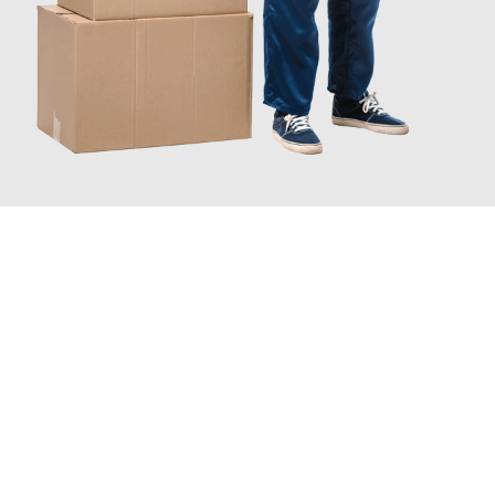
JETZT ANFRAGEN
Erleben Sie mit Umzugsmeister Keller Offenbach am Main, wie
einfach und stressfrei Ihr Umzug Offenbach am Main
Spanien
sein kann. Unser Expertenteam steht bereit, um Ihnen