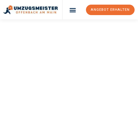
ANGEBOT ERHALTEN
UMZUGSMEISTER
KELLER
Umzug Offenbach
Am Main
Torrejón De Ardoz
Ihr Umzug Offenbach am Main Torrejón de Ardoz kann so einfach
sein! Erleben Sie unseren
erstklassigen Service
und sichern Sie
sich die
besten Preise in Offenbach am Main
.
Jetzt Ihr individuelles Angebot anfordern und den ersten