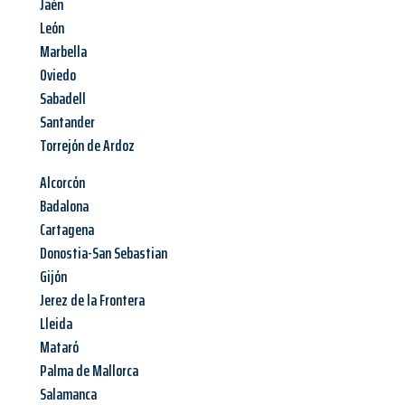
Jaén
León
Marbella
Oviedo
Sabadell
Santander
Torrejón de Ardoz
Alcorcón
Badalona
Cartagena
Donostia-San Sebastian
Gijón
Jerez de la Frontera
Lleida
Mataró
Palma de Mallorca
Salamanca