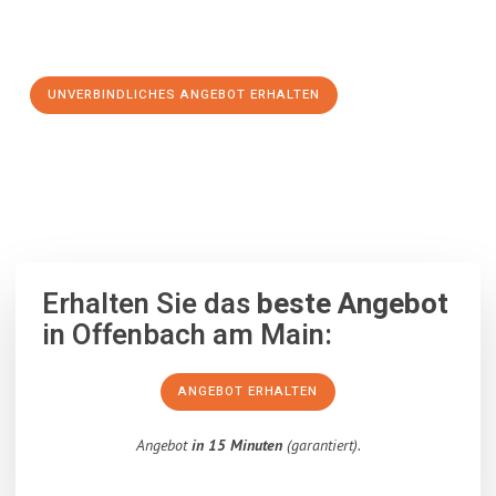
Schritt zu einem stressfreien Umzug nach Torrejón de Ardoz
machen:
UNVERBINDLICHES ANGEBOT ERHALTEN
100% unverbindlich
– Garantiert eine Antwort
innerhalb von 15
Minuten
.
Erhalten Sie das
beste Angebot
in Offenbach am Main:
ANGEBOT ERHALTEN
Angebot
in 15 Minuten
(garantiert).