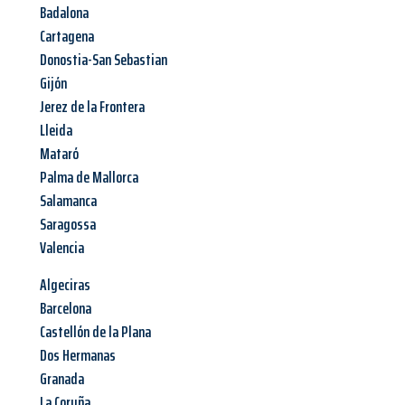
Badalona
Cartagena
Donostia-San Sebastian
Gijón
Jerez de la Frontera
Lleida
Mataró
Palma de Mallorca
Salamanca
Saragossa
Valencia
Algeciras
Barcelona
Castellón de la Plana
Dos Hermanas
Granada
La Coruña