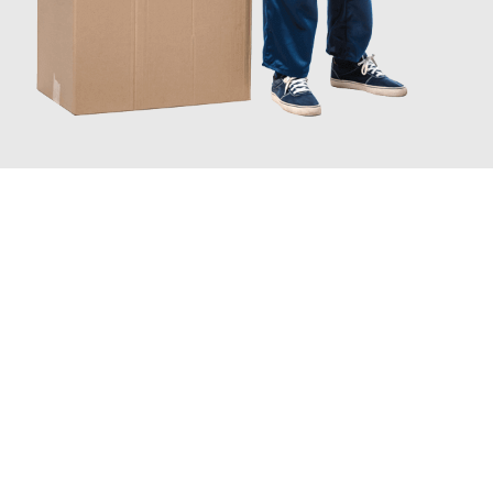
JETZT ANFRAGEN
Erleben Sie mit Umzugsmeister Keller Offenbach am Main, wie
einfach und stressfrei Ihr Umzug Offenbach am Main
Elche
sein kann. Unser Expertenteam steht bereit, um Ihnen einen
reibungslosen Übergang in Ihr neues Zuhause zu garantieren.