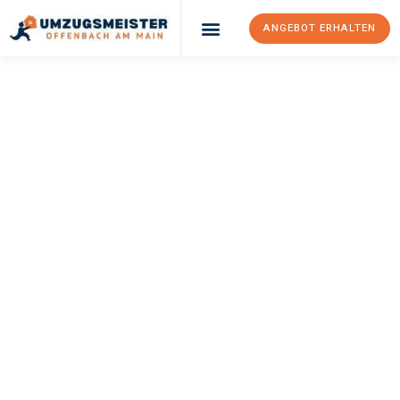
ANGEBOT ERHALTEN
UMZUGSMEISTER
KELLER
Umzug Offenbach
Am Main
Elche
Ihr Umzug Offenbach am Main Elche kann so einfach sein!
Erleben Sie unseren
erstklassigen Service
und sichern Sie sich
die
besten Preise in Offenbach am Main
.
Jetzt Ihr individuelles Angebot anfordern und den ersten
Schritt zu einem stressfreien Umzug nach Elche machen: