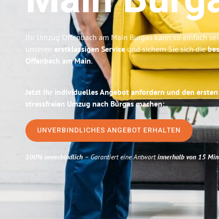
Main
Burg
Ihr Umzug Offenbach am Main Burgas kann so einfach sei
unseren
erstklassigen Service
und sichern Sie sich die
bes
Offenbach am Main
.
Jetzt Ihr individuelles Angebot anfordern und den ersten
stressfreien Umzug nach Burgas machen:
UNVERBINDLICHES ANGEBOT ERHALTEN
100% unverbindlich
– Garantiert eine Antwort
innerhalb von 15 Min