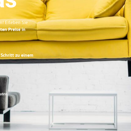
as
n! Erleben Sie
ten Preise in
 Schritt zu einem
uten
.