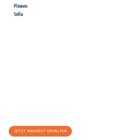
Plewen
Sofia
Jetzt anfragen &
Angebot
mit Best-Preis
erhalten!
Schicken Sie uns jetzt Ihre unverbindliche Anfrage und sichern
Sie sich Ihr
individuelles Umzugsangebot für Ihr Anliegen in
Offenbach am Main
zum Best-Preis! Nutzen Sie die
Gelegenheit für einen
stressfreien Umzug
mit maximalem
Komfort:
JETZT ANGEBOT ERHALTEN