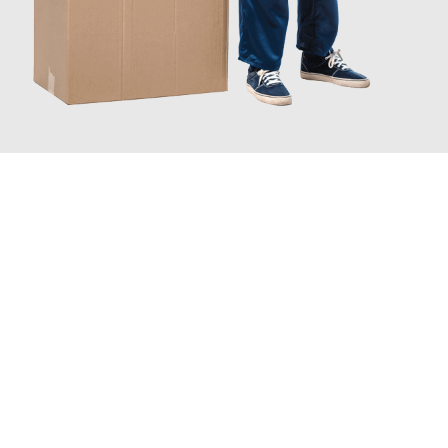
JETZT ANFRAGEN
Erleben Sie mit Umzugsmeister Keller Offenbach am Main, wie
einfach und stressfrei Ihr Umzug Offenbach am Main
Russe
sein kann. Unser Expertenteam steht bereit, um Ihnen einen
reibungslosen Übergang in Ihr neues Zuhause zu garantieren.