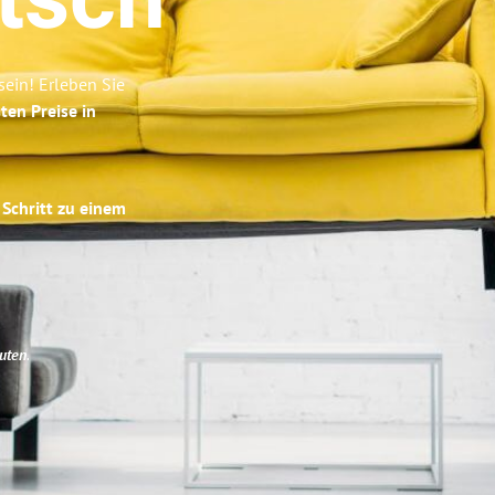
tsch
ein! Erleben Sie
ten Preise in
 Schritt zu einem
uten
.