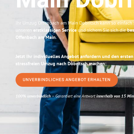
Main
Dobri
Ihr Umzug Offenbach am Main Dobritsch kann so einfach s
unseren
erstklassigen Service
und sichern Sie sich die
bes
Offenbach am Main
.
Jetzt Ihr individuelles Angebot anfordern und den ersten
stressfreien Umzug nach Dobritsch machen:
UNVERBINDLICHES ANGEBOT ERHALTEN
100% unverbindlich
– Garantiert eine Antwort
innerhalb von 15 Min