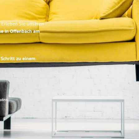
 Erleben Sie unseren
se in Offenbach am
 Schritt zu einem
uten
.