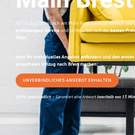
Main
Brest
Ihr Umzug Offenbach am Main Brest kann so einfach sein!
erstklassigen Service
und sichern Sie sich die
besten Prei
Main
.
Jetzt Ihr individuelles Angebot anfordern und den ersten
stressfreien Umzug nach Brest machen:
UNVERBINDLICHES ANGEBOT ERHALTEN
100% unverbindlich
– Garantiert eine Antwort
innerhalb von 15 Min