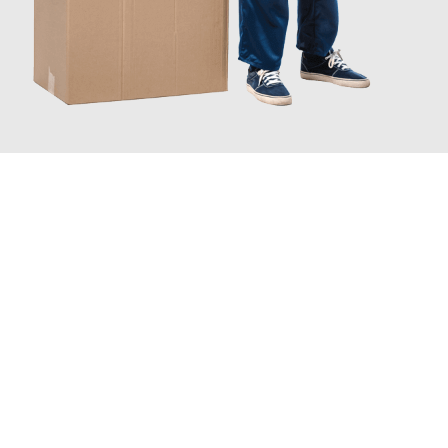
JETZT ANFRAGEN
Erleben Sie mit Umzugsmeister Keller Offenbach am Main, wie
einfach und stressfrei Ihr Umzug Offenbach am Main
Nîmes
sein kann. Unser Expertenteam steht bereit, um Ihnen einen
reibungslosen Übergang in Ihr neues Zuhause zu garantieren.