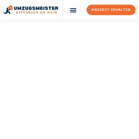
ANGEBOT ERHALTEN
UMZUGSMEISTER
KELLER
Umzug Offenbach
Am Main
Nîmes
Ihr Umzug Offenbach am Main Nîmes kann so einfach sein!
Erleben Sie unseren
erstklassigen Service
und sichern Sie sich
die
besten Preise in Offenbach am Main
.
Jetzt Ihr individuelles Angebot anfordern und den ersten
Schritt zu einem stressfreien Umzug nach Nîmes machen: