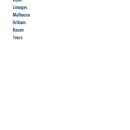
Limoges
Mulhouse
Orléans
Rouen
Tours
Jetzt anfragen &
Angebot
mit Best-Preis
erhalten!
Schicken Sie uns jetzt Ihre unverbindliche Anfrage und sichern
Sie sich Ihr
individuelles Umzugsangebot für Ihr Anliegen in
Offenbach am Main
zum Best-Preis! Nutzen Sie die
Gelegenheit für einen
stressfreien Umzug
mit maximalem