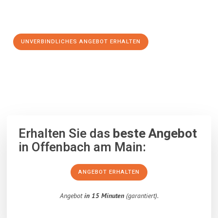
Schritt zu einem stressfreien Umzug nach Montpellier
machen:
UNVERBINDLICHES ANGEBOT ERHALTEN
100% unverbindlich
– Garantiert eine Antwort
innerhalb von 15
Minuten
.
Erhalten Sie das
beste Angebot
in Offenbach am Main:
ANGEBOT ERHALTEN
Angebot
in 15 Minuten
(garantiert).