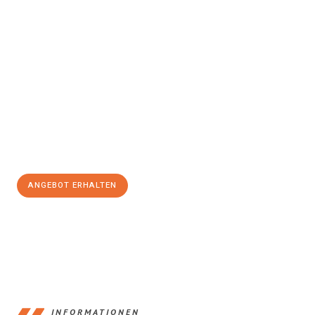
Erleben Sie mit Umzugsmeister Keller Offenbach am Main, wie
einfach und stressfrei Ihr Umzug Offenbach am Main
Montpellier
sein kann. Unser Expertenteam steht bereit, um Ihnen
einen reibungslosen Übergang in Ihr neues Zuhause zu
garantieren.
Jetzt
unverbindliches Angebot
erhalten &
100€ sparen:
ANGEBOT ERHALTEN
+4915792653375
INFORMATIONEN