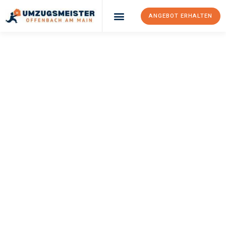
ANGEBOT ERHALTEN
UMZUGSMEISTER
KELLER
Umzug Offenbach
Am Main
Montpellier
Ihr Umzug Offenbach am Main Montpellier kann so einfach sein!
Erleben Sie unseren
erstklassigen Service
und sichern Sie sich
die
besten Preise in Offenbach am Main
.
Jetzt Ihr individuelles Angebot anfordern und den ersten