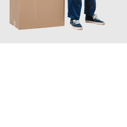
JETZT ANFRAGEN
Erleben Sie mit Umzugsmeister Keller Offenbach am Main, wie
einfach und stressfrei Ihr Umzug Offenbach am Main
Nizza
sein kann. Unser Expertenteam steht bereit, um Ihnen einen
reibungslosen Übergang in Ihr neues Zuhause zu garantieren.