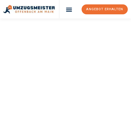
ANGEBOT ERHALTEN
UMZUGSMEISTER
KELLER
Umzug Offenbach
Am Main
Nizza
Ihr Umzug Offenbach am Main Nizza kann so einfach sein!
Erleben Sie unseren
erstklassigen Service
und sichern Sie sich
die
besten Preise in Offenbach am Main
.
Jetzt Ihr individuelles Angebot anfordern und den ersten
Schritt zu einem stressfreien Umzug nach Nizza machen: