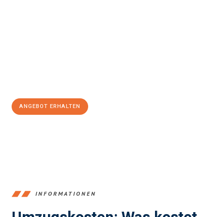
einfach und stressfrei Ihr Umzug Offenbach am Main
Österreich
sein kann. Unser Expertenteam steht bereit, um Ihnen
einen reibungslosen Übergang in Ihr neues Zuhause zu
garantieren.
Jetzt
unverbindliches Angebot
erhalten &
100€ sparen:
ANGEBOT ERHALTEN
+4915792653375
INFORMATIONEN