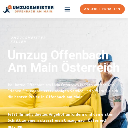
ANGEBOT ERHALTEN
UMZUGSMEISTER
KELLER
Umzug Offenbach
Am Main
Österreich
Ihr Umzug Offenbach am Main Österreich kann so einfach sein!
Erleben Sie unseren
erstklassigen Service
und sichern Sie sich
die
besten Preise in Offenbach am Main
.
Jetzt Ihr individuelles Angebot anfordern und den ersten
Schritt zu einem stressfreien Umzug nach Österreich
machen: