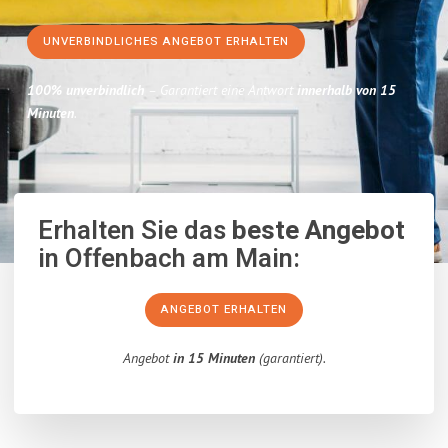
UNVERBINDLICHES ANGEBOT ERHALTEN
100% unverbindlich
– Garantiert eine Antwort
innerhalb von 15
Minuten
.
Erhalten Sie das
beste Angebot
in Offenbach am Main:
ANGEBOT ERHALTEN
Angebot
in 15 Minuten
(garantiert).