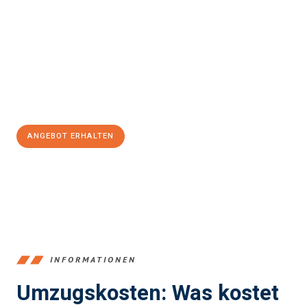
Frankfurt
sein kann. Unser Expertenteam steht bereit, um Ihnen
einen reibungslosen Übergang in Ihr neues Zuhause zu
garantieren.
Jetzt
unverbindliches Angebot
erhalten &
100€ sparen:
ANGEBOT ERHALTEN
+4915792653375
INFORMATIONEN
Umzugskosten: Was kostet