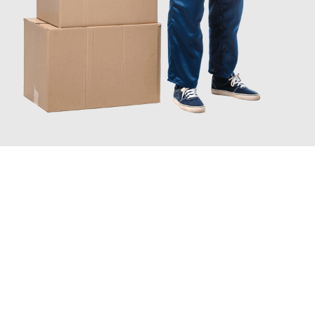
JETZT ANFRAGEN
Erleben Sie mit Umzugsmeister Keller Offenbach am Main, wie
einfach und stressfrei Ihr Umzug Offenbach am Main