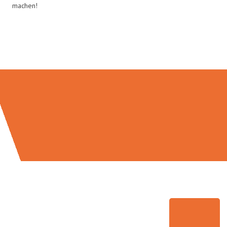
machen!
Umzugsmeister Keller in Zahlen: