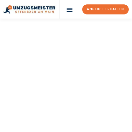
ANGEBOT ERHALTEN
UMZUGSMEISTER
KELLER
Umzug Offenbach
Am Main
Frankfurt
Ihr Umzug Offenbach am Main Frankfurt kann so einfach sein!
Erleben Sie unseren
erstklassigen Service
und sichern Sie sich
die
besten Preise in Offenbach am Main
.
Jetzt Ihr individuelles Angebot anfordern und den ersten
Schritt zu einem stressfreien Umzug nach Frankfurt
machen: