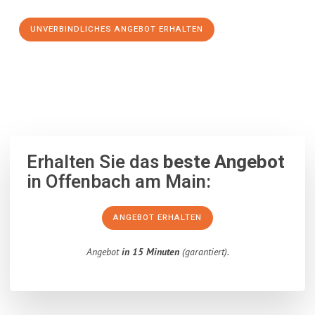
UNVERBINDLICHES ANGEBOT ERHALTEN
100% unverbindlich
– Garantiert eine Antwort
innerhalb von 15
Minuten
.
Erhalten Sie das
beste Angebot
in Offenbach am Main:
ANGEBOT ERHALTEN
Angebot
in 15 Minuten
(garantiert).