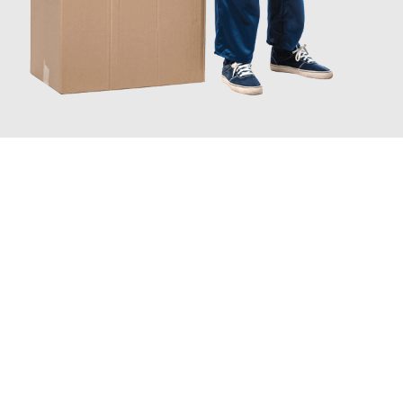
JETZT ANFRAGEN
Erleben Sie mit Umzugsmeister Keller Offenbach am Main, wie
einfach und stressfrei Ihr Umzug Offenbach am Main
Lübeck
sein kann. Unser Expertenteam steht bereit, um Ihnen
einen reibungslosen Übergang in Ihr neues Zuhause zu