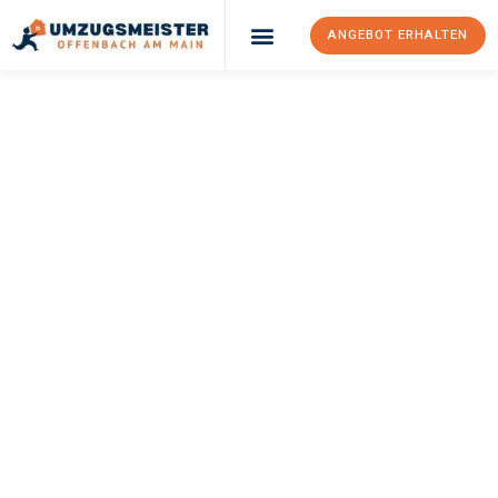
ANGEBOT ERHALTEN
UMZUGSMEISTER
KELLER
Umzug Offenbach
Am Main
Lübeck
Ihr Umzug Offenbach am Main Lübeck kann so einfach sein!
Erleben Sie unseren
erstklassigen Service
und sichern Sie sich
die
besten Preise in Offenbach am Main
.
Jetzt Ihr individuelles Angebot anfordern und den ersten
Schritt zu einem stressfreien Umzug nach Lübeck machen: