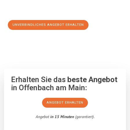
Schritt zu einem stressfreien Umzug nach Wiesbaden
machen:
UNVERBINDLICHES ANGEBOT ERHALTEN
100% unverbindlich
– Garantiert eine Antwort
innerhalb von 15
Minuten
.
Erhalten Sie das
beste Angebot
in Offenbach am Main:
ANGEBOT ERHALTEN
Angebot
in 15 Minuten
(garantiert).