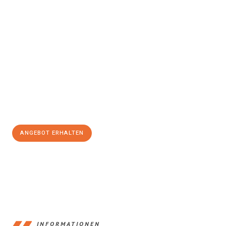
Erleben Sie mit Umzugsmeister Keller Offenbach am Main, wie
einfach und stressfrei Ihr Umzug Offenbach am Main
Wiesbaden
sein kann. Unser Expertenteam steht bereit, um Ihnen
einen reibungslosen Übergang in Ihr neues Zuhause zu
garantieren.
Jetzt
unverbindliches Angebot
erhalten &
100€ sparen:
ANGEBOT ERHALTEN
+4915792653375
INFORMATIONEN