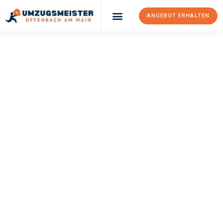
ANGEBOT ERHALTEN
UMZUGSMEISTER
KELLER
Umzug Offenbach
Am Main
Wiesbaden
Ihr Umzug Offenbach am Main Wiesbaden kann so einfach sein!
Erleben Sie unseren
erstklassigen Service
und sichern Sie sich
die
besten Preise in Offenbach am Main
.
Jetzt Ihr individuelles Angebot anfordern und den ersten