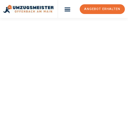
ANGEBOT ERHALTEN
UMZUGSMEISTER
KELLER
Umzug Offenbach
Am Main
Trier
Ihr Umzug Offenbach am Main Trier kann so einfach sein!
Erleben Sie unseren
erstklassigen Service
und sichern Sie sich
die
besten Preise in Offenbach am Main
.
Jetzt Ihr individuelles Angebot anfordern und den ersten
Schritt zu einem stressfreien Umzug nach Trier machen: