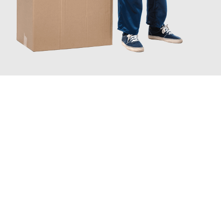
JETZT ANFRAGEN
Erleben Sie mit Umzugsmeister Keller Offenbach am Main, wie
einfach und stressfrei Ihr Umzug Offenbach am Main
Trier
sein kann. Unser Expertenteam steht bereit, um Ihnen einen
reibungslosen Übergang in Ihr neues Zuhause zu garantieren.