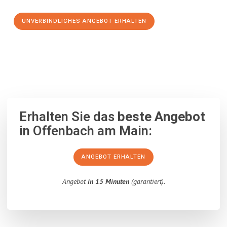
UNVERBINDLICHES ANGEBOT ERHALTEN
100% unverbindlich
– Garantiert eine Antwort
innerhalb von 15
Minuten
.
Erhalten Sie das
beste Angebot
in Offenbach am Main:
ANGEBOT ERHALTEN
Angebot
in 15 Minuten
(garantiert).