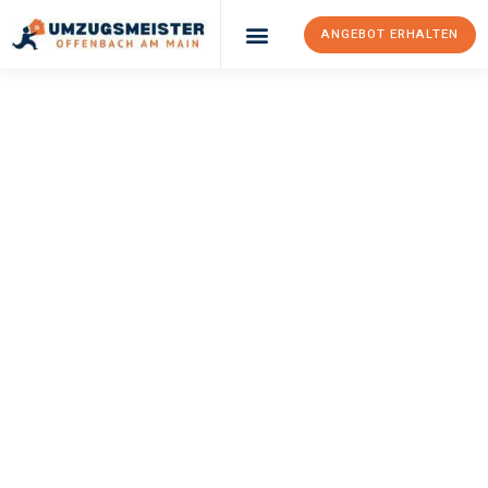
ANGEBOT ERHALTEN
UMZUGSMEISTER
KELLER
Umzug Offenbach
Am Main
Würzburg
Ihr Umzug Offenbach am Main Würzburg kann so einfach sein!
Erleben Sie unseren
erstklassigen Service
und sichern Sie sich
die
besten Preise in Offenbach am Main
.
Jetzt Ihr individuelles Angebot anfordern und den ersten
Schritt zu einem stressfreien Umzug nach Würzburg
machen: