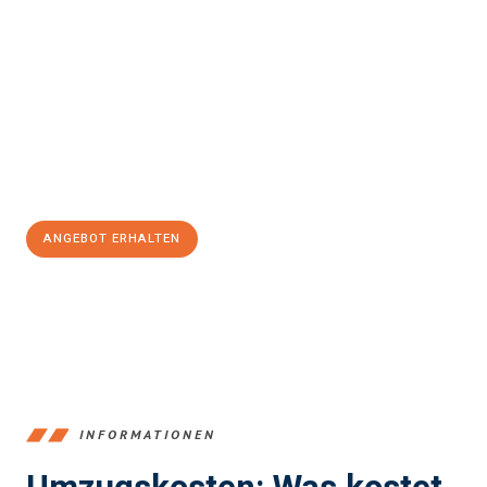
einfach und stressfrei Ihr Umzug Offenbach am Main
Würzburg
sein kann. Unser Expertenteam steht bereit, um Ihnen
einen reibungslosen Übergang in Ihr neues Zuhause zu
garantieren.
Jetzt
unverbindliches Angebot
erhalten &
100€ sparen:
ANGEBOT ERHALTEN
+4915792653375
INFORMATIONEN