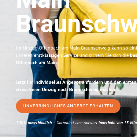
Main
Braunschw
Ihr Umzug Offenbach am Main Braunschweig kann so einfa
unseren
erstklassigen Service
und sichern Sie sich die
bes
Offenbach am Main
.
Jetzt Ihr individuelles Angebot anfordern und den ersten
stressfreien Umzug nach Braunschweig machen:
UNVERBINDLICHES ANGEBOT ERHALTEN
100% unverbindlich
– Garantiert eine Antwort
innerhalb von 15 Min