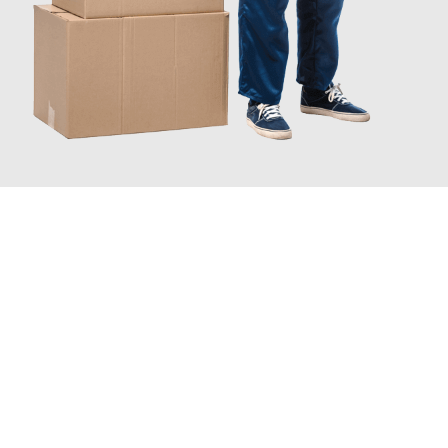
JETZT ANFRAGEN
Erleben Sie mit Umzugsmeister Keller Offenbach am Main, wie
einfach und stressfrei Ihr Umzug Offenbach am Main
Solingen
sein kann. Unser Expertenteam steht bereit, um Ihnen