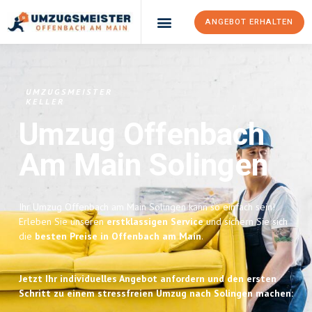
ANGEBOT ERHALTEN
UMZUGSMEISTER
KELLER
Umzug Offenbach
Am Main
Solingen
Ihr Umzug Offenbach am Main Solingen kann so einfach sein!
Erleben Sie unseren
erstklassigen Service
und sichern Sie sich
die
besten Preise in Offenbach am Main
.
Jetzt Ihr individuelles Angebot anfordern und den ersten
Schritt zu einem stressfreien Umzug nach Solingen machen: