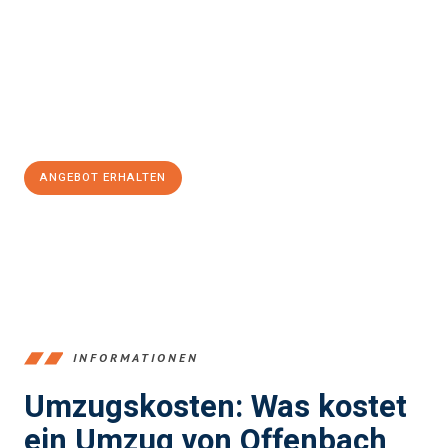
einen reibungslosen Übergang in Ihr neues Zuhause zu
garantieren.
Jetzt
unverbindliches Angebot
erhalten &
100€ sparen:
ANGEBOT ERHALTEN
+4915792653375
INFORMATIONEN
Umzugskosten: Was kostet
ein Umzug von Offenbach