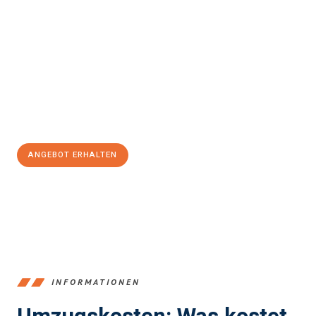
einfach und stressfrei Ihr Umzug Offenbach am Main
Darmstadt
sein kann. Unser Expertenteam steht bereit, um Ihnen
einen reibungslosen Übergang in Ihr neues Zuhause zu
garantieren.
Jetzt
unverbindliches Angebot
erhalten &
100€ sparen:
ANGEBOT ERHALTEN
+4915792653375
INFORMATIONEN