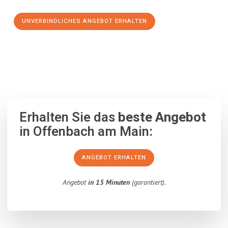
UNVERBINDLICHES ANGEBOT ERHALTEN
100% unverbindlich
– Garantiert eine Antwort
innerhalb von 15
Minuten
.
Erhalten Sie das
beste Angebot
in Offenbach am Main:
ANGEBOT ERHALTEN
Angebot
in 15 Minuten
(garantiert).