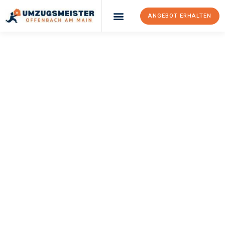
ANGEBOT ERHALTEN
UMZUGSMEISTER
KELLER
Umzug Offenbach
Am Main
Darmstadt
Ihr Umzug Offenbach am Main Darmstadt kann so einfach sein!
Erleben Sie unseren
erstklassigen Service
und sichern Sie sich
die
besten Preise in Offenbach am Main
.
Jetzt Ihr individuelles Angebot anfordern und den ersten
Schritt zu einem stressfreien Umzug nach Darmstadt
machen: