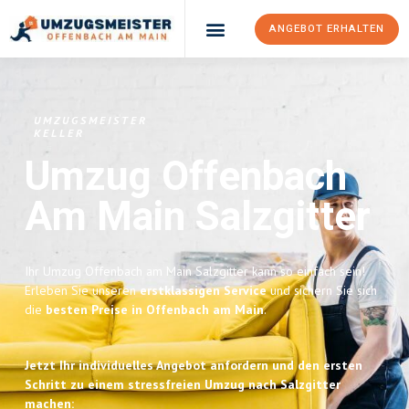
ANGEBOT ERHALTEN
UMZUGSMEISTER
KELLER
Umzug Offenbach
Am Main
Salzgitter
Ihr Umzug Offenbach am Main Salzgitter kann so einfach sein!
Erleben Sie unseren
erstklassigen Service
und sichern Sie sich
die
besten Preise in Offenbach am Main
.
Jetzt Ihr individuelles Angebot anfordern und den ersten
Schritt zu einem stressfreien Umzug nach Salzgitter
machen: