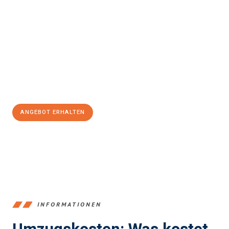
einfach und stressfrei Ihr Umzug Offenbach am Main
Salzgitter
sein kann. Unser Expertenteam steht bereit, um Ihnen
einen reibungslosen Übergang in Ihr neues Zuhause zu
garantieren.
Jetzt
unverbindliches Angebot
erhalten &
100€ sparen:
ANGEBOT ERHALTEN
+4915792653375
INFORMATIONEN