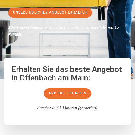
UNVERBINDLICHES ANGEBOT ERHALTEN
100% unverbindlich
– Garantiert eine Antwort
innerhalb von 15
Minuten
.
Erhalten Sie das
beste Angebot
in Offenbach am Main:
ANGEBOT ERHALTEN
Angebot
in 15 Minuten
(garantiert).