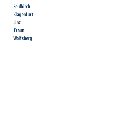
Feldkirch
Klagenfurt
Linz
Traun
Wolfsberg
Jetzt anfragen &
Angebot
mit Best-Preis
erhalten!
Schicken Sie uns jetzt Ihre unverbindliche Anfrage und sichern
Sie sich Ihr
individuelles Umzugsangebot für Ihr Anliegen in
Offenbach am Main
zum Best-Preis! Nutzen Sie die
Gelegenheit für einen
stressfreien Umzug
mit maximalem