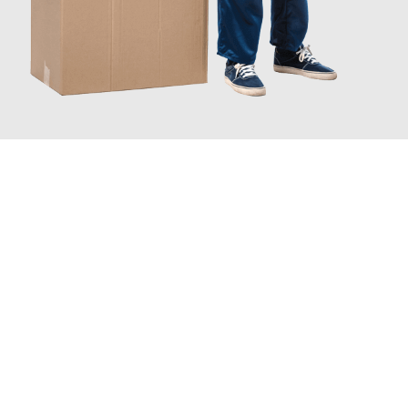
JETZT ANFRAGEN
Erleben Sie mit Umzugsmeister Keller Offenbach am Main, wie
einfach und stressfrei Ihr Umzug Offenbach am Main
Villach
sein kann. Unser Expertenteam steht bereit, um Ihnen
einen reibungslosen Übergang in Ihr neues Zuhause zu
garantieren.