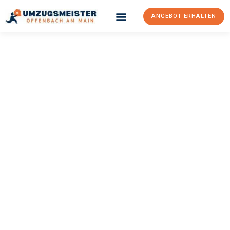
ANGEBOT ERHALTEN
UMZUGSMEISTER
KELLER
Umzug Offenbach
Am Main
Villach
Ihr Umzug Offenbach am Main Villach kann so einfach sein!
Erleben Sie unseren
erstklassigen Service
und sichern Sie sich
die
besten Preise in Offenbach am Main
.
Jetzt Ihr individuelles Angebot anfordern und den ersten
Schritt zu einem stressfreien Umzug nach Villach machen: