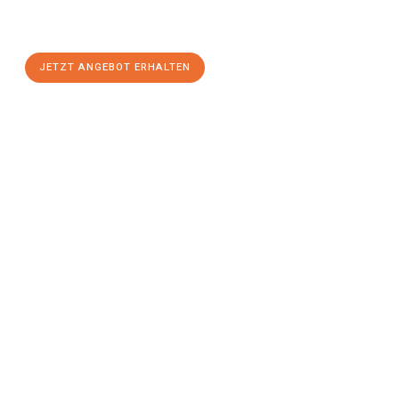
Gelegenheit für einen
stressfreien Umzug
mit maximalem
Komfort:
JETZT ANGEBOT ERHALTEN