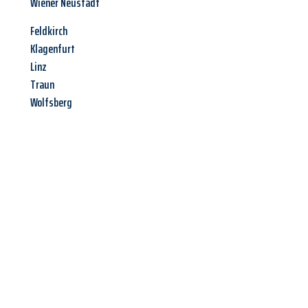
Wiener Neustadt
Feldkirch
Klagenfurt
Linz
Traun
Wolfsberg
Jetzt anfragen &
Angebot
mit Best-Preis
erhalten!
Schicken Sie uns jetzt Ihre unverbindliche Anfrage und sichern
Sie sich Ihr
individuelles Umzugsangebot für Ihr Anliegen in
Offenbach am Main
zum Best-Preis! Nutzen Sie die