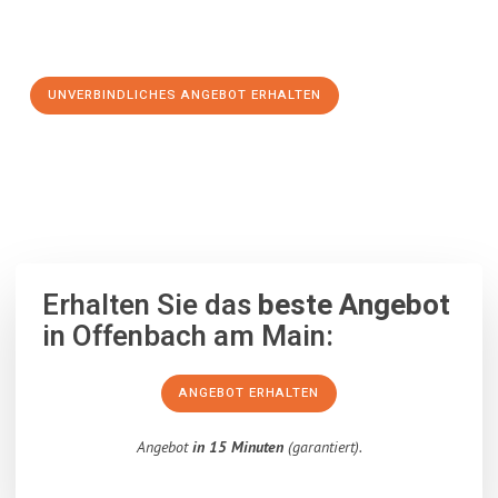
Schritt zu einem stressfreien Umzug nach Klosterneuburg
machen:
UNVERBINDLICHES ANGEBOT ERHALTEN
100% unverbindlich
– Garantiert eine Antwort
innerhalb von 15
Minuten
.
Erhalten Sie das
beste Angebot
in Offenbach am Main:
ANGEBOT ERHALTEN
Angebot
in 15 Minuten
(garantiert).