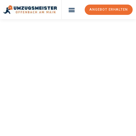
ANGEBOT ERHALTEN
UMZUGSMEISTER
KELLER
Umzug Offenbach
Am Main
Klosterneuburg
Ihr Umzug Offenbach am Main Klosterneuburg kann so einfach
sein! Erleben Sie unseren
erstklassigen Service
und sichern Sie
sich die
besten Preise in Offenbach am Main
.
Jetzt Ihr individuelles Angebot anfordern und den ersten