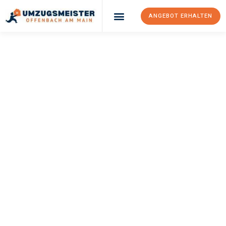
ANGEBOT ERHALTEN
UMZUGSMEISTER
KELLER
Umzug Offenbach
Am Main
Wels
Ihr Umzug Offenbach am Main Wels kann so einfach sein!
Erleben Sie unseren
erstklassigen Service
und sichern Sie sich
die
besten Preise in Offenbach am Main
.
Jetzt Ihr individuelles Angebot anfordern und den ersten
Schritt zu einem stressfreien Umzug nach Wels machen: