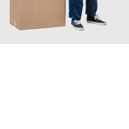
JETZT ANFRAGEN
Erleben Sie mit Umzugsmeister Keller Offenbach am Main, wie
einfach und stressfrei Ihr Umzug Offenbach am Main
Wels
sein kann. Unser Expertenteam steht bereit, um Ihnen einen
reibungslosen Übergang in Ihr neues Zuhause zu garantieren.