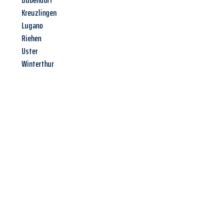
Dübendorf
Kreuzlingen
Lugano
Riehen
Uster
Winterthur
Jetzt anfragen &
Angebot
mit Best-Preis
erhalten!
Schicken Sie uns jetzt Ihre unverbindliche Anfrage und sichern
Sie sich Ihr
individuelles Umzugsangebot für Ihr Anliegen in
Offenbach am Main
zum Best-Preis! Nutzen Sie die
Gelegenheit für einen
stressfreien Umzug
mit maximalem