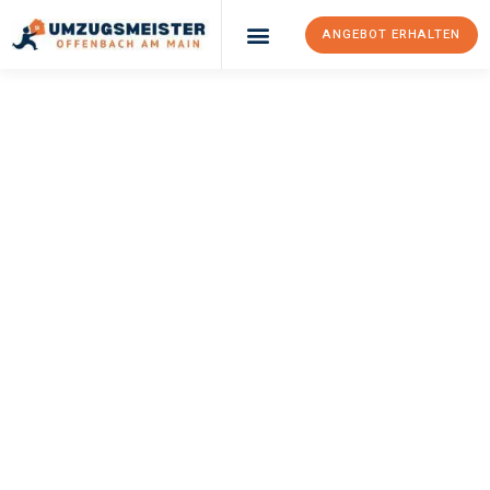
ANGEBOT ERHALTEN
UMZUGSMEISTER
KELLER
Umzug Offenbach
Am Main
Basel
Ihr Umzug Offenbach am Main Basel kann so einfach sein!
Erleben Sie unseren
erstklassigen Service
und sichern Sie sich
die
besten Preise in Offenbach am Main
.
Jetzt Ihr individuelles Angebot anfordern und den ersten
Schritt zu einem stressfreien Umzug nach Basel machen: