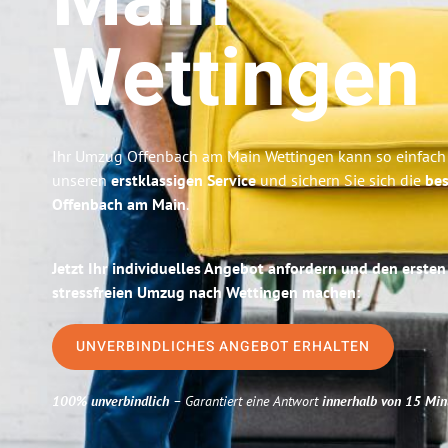
Main
Wettingen
Ihr Umzug Offenbach am Main Wettingen kann so einfach 
unseren
erstklassigen Service
und sichern Sie sich die
bes
Offenbach am Main
.
Jetzt Ihr individuelles Angebot anfordern und den ersten
stressfreien Umzug nach Wettingen machen:
UNVERBINDLICHES ANGEBOT ERHALTEN
100% unverbindlich
– Garantiert eine Antwort
innerhalb von 15 Min