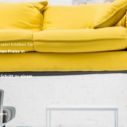
sein! Erleben Sie
ten Preise in
 Schritt zu einem
uten
.