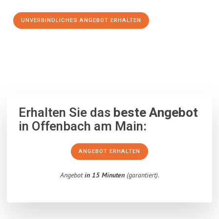
UNVERBINDLICHES ANGEBOT ERHALTEN
100% unverbindlich
– Garantiert eine Antwort
innerhalb von 15
Minuten
.
Erhalten Sie das
beste Angebot
in Offenbach am Main:
ANGEBOT ERHALTEN
Angebot
in 15 Minuten
(garantiert).