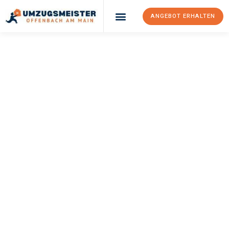
ANGEBOT ERHALTEN
UMZUGSMEISTER
KELLER
Umzug Offenbach
Am Main
Lausanne
Ihr Umzug Offenbach am Main Lausanne kann so einfach sein!
Erleben Sie unseren
erstklassigen Service
und sichern Sie sich
die
besten Preise in Offenbach am Main
.
Jetzt Ihr individuelles Angebot anfordern und den ersten
Schritt zu einem stressfreien Umzug nach Lausanne
machen: