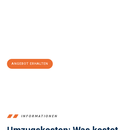
einfach und stressfrei Ihr Umzug Offenbach am Main
Lausanne
sein kann. Unser Expertenteam steht bereit, um Ihnen
einen reibungslosen Übergang in Ihr neues Zuhause zu
garantieren.
Jetzt
unverbindliches Angebot
erhalten &
100€ sparen:
ANGEBOT ERHALTEN
+4915792653375
INFORMATIONEN