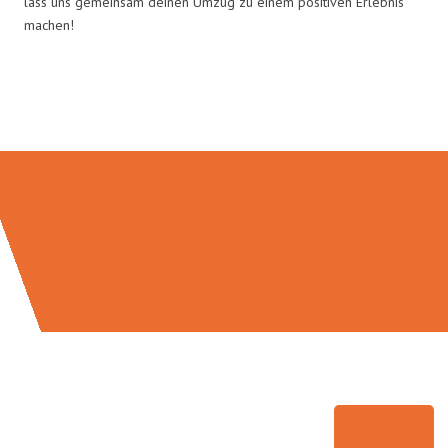
lass uns gemeinsam deinen Umzug zu einem positiven Erlebnis
machen!
Umzugsmeister Keller in Zahlen: