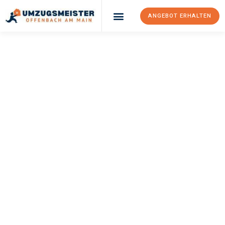
ANGEBOT ERHALTEN
UMZUGSMEISTER
KELLER
Umzug Offenbach
Am Main
Thun
Ihr Umzug Offenbach am Main Thun kann so einfach sein!
Erleben Sie unseren
erstklassigen Service
und sichern Sie sich
die
besten Preise in Offenbach am Main
.
Jetzt Ihr individuelles Angebot anfordern und den ersten
Schritt zu einem stressfreien Umzug nach Thun machen: