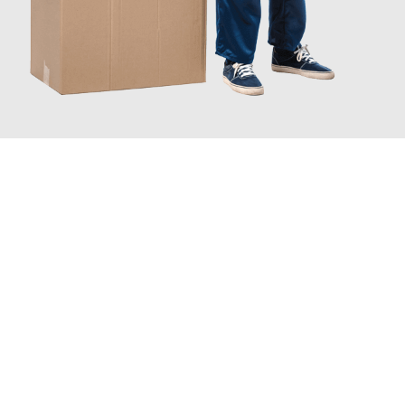
JETZT ANFRAGEN
Erleben Sie mit Umzugsmeister Keller Offenbach am Main, wie
einfach und stressfrei Ihr Umzug Offenbach am Main
Thun
sein kann. Unser Expertenteam steht bereit, um Ihnen einen
reibungslosen Übergang in Ihr neues Zuhause zu garantieren.