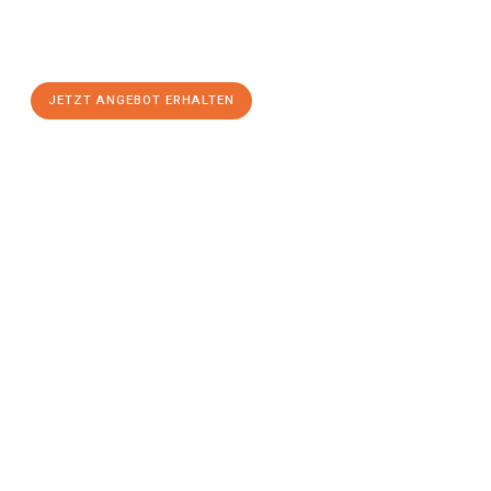
Offenbach am Main
zum Best-Preis! Nutzen Sie die
Gelegenheit für einen
stressfreien Umzug
mit maximalem
Komfort:
JETZT ANGEBOT ERHALTEN