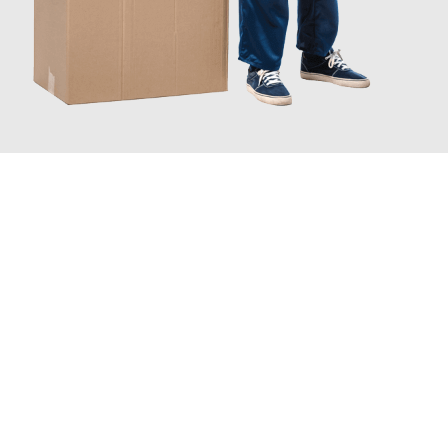
JETZT ANFRAGEN
Erleben Sie mit Umzugsmeister Keller Offenbach am Main, wie
einfach und stressfrei Ihr Umzug Offenbach am Main
Foggia
sein kann. Unser Expertenteam steht bereit, um Ihnen
einen reibungslosen Übergang in Ihr neues Zuhause zu
garantieren.