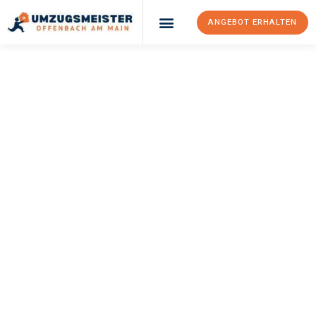
ANGEBOT ERHALTEN
UMZUGSMEISTER
KELLER
Umzug Offenbach
Am Main
Foggia
Ihr Umzug Offenbach am Main Foggia kann so einfach sein!
Erleben Sie unseren
erstklassigen Service
und sichern Sie sich
die
besten Preise in Offenbach am Main
.
Jetzt Ihr individuelles Angebot anfordern und den ersten
Schritt zu einem stressfreien Umzug nach Foggia machen: