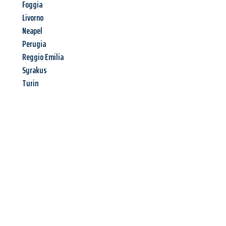
Foggia
Livorno
Neapel
Perugia
Reggio Emilia
Syrakus
Turin
Jetzt anfragen &
Angebot
mit Best-Preis
erhalten!
Schicken Sie uns jetzt Ihre unverbindliche Anfrage und sichern
Sie sich Ihr
individuelles Umzugsangebot für Ihr Anliegen in