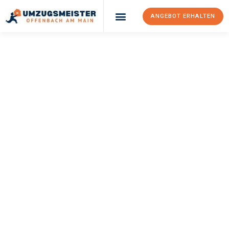
ANGEBOT ERHALTEN
UMZUGSMEISTER
KELLER
Umzug Offenbach
Am Main
Sassari
Ihr Umzug Offenbach am Main Sassari kann so einfach sein!
Erleben Sie unseren
erstklassigen Service
und sichern Sie sich
die
besten Preise in Offenbach am Main
.
Jetzt Ihr individuelles Angebot anfordern und den ersten
Schritt zu einem stressfreien Umzug nach Sassari machen: