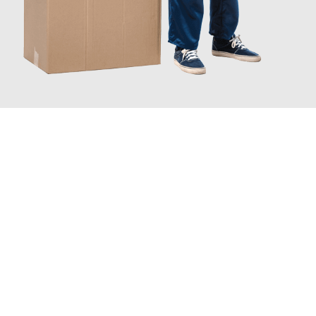
JETZT ANFRAGEN
Erleben Sie mit Umzugsmeister Keller Offenbach am Main, wie
einfach und stressfrei Ihr Umzug Offenbach am Main
Sassari
sein kann. Unser Expertenteam steht bereit, um Ihnen
einen reibungslosen Übergang in Ihr neues Zuhause zu