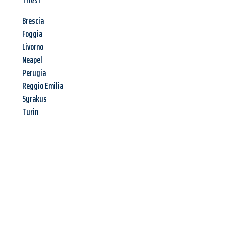
Triest
Brescia
Foggia
Livorno
Neapel
Perugia
Reggio Emilia
Syrakus
Turin
Jetzt anfragen &
Angebot
mit Best-Preis
erhalten!