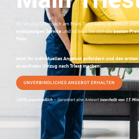
Main
Tries
Ihr Umzug Offenbach am Main Triest kann so einfach sein
erstklassigen Service
und sichern Sie sich die
besten Prei
Main
.
Jetzt Ihr individuelles Angebot anfordern und den ersten
stressfreien Umzug nach Triest machen:
UNVERBINDLICHES ANGEBOT ERHALTEN
100% unverbindlich
– Garantiert eine Antwort
innerhalb von 15 Min