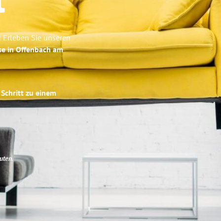
t
! Erleben Sie unseren
se in Offenbach am
 Schritt zu einem
uten
.