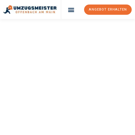
ANGEBOT ERHALTEN
UMZUGSMEISTER
KELLER
Umzug Offenbach
Am Main
Latina
Ihr Umzug Offenbach am Main Latina kann so einfach sein!
Erleben Sie unseren
erstklassigen Service
und sichern Sie sich
die
besten Preise in Offenbach am Main
.
Jetzt Ihr individuelles Angebot anfordern und den ersten
Schritt zu einem stressfreien Umzug nach Latina machen: