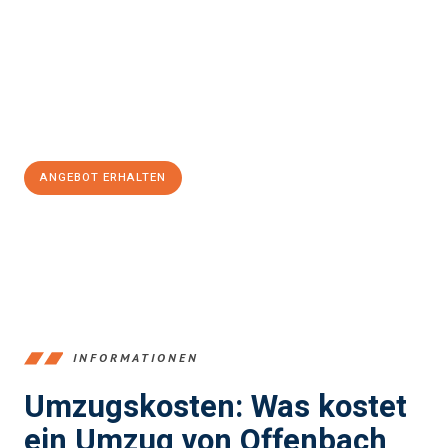
einen reibungslosen Übergang in Ihr neues Zuhause zu
garantieren.
Jetzt
unverbindliches Angebot
erhalten &
100€ sparen:
ANGEBOT ERHALTEN
+4915792653375
INFORMATIONEN
Umzugskosten: Was kostet
ein Umzug von Offenbach