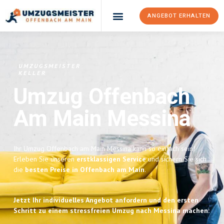
ANGEBOT ERHALTEN
UMZUGSMEISTER
KELLER
Umzug Offenbach
Am Main
Messina
Ihr Umzug Offenbach am Main Messina kann so einfach sein!
Erleben Sie unseren
erstklassigen Service
und sichern Sie sich
die
besten Preise in Offenbach am Main
.
Jetzt Ihr individuelles Angebot anfordern und den ersten
Schritt zu einem stressfreien Umzug nach Messina machen: