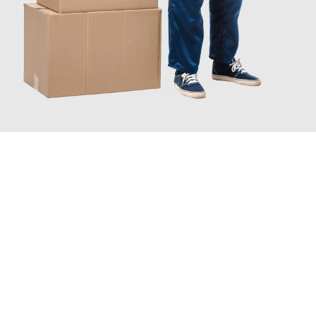
JETZT ANFRAGEN
Erleben Sie mit Umzugsmeister Keller Offenbach am Main, wie
einfach und stressfrei Ihr Umzug Offenbach am Main
Messina
sein kann. Unser Expertenteam steht bereit, um Ihnen